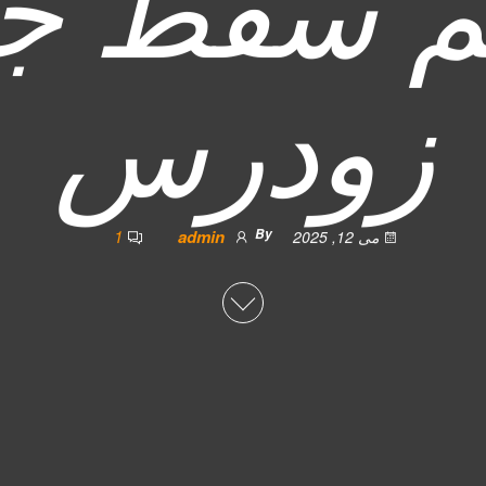
ئم سقط جن
زودرس
1
admin
By
می 12, 2025