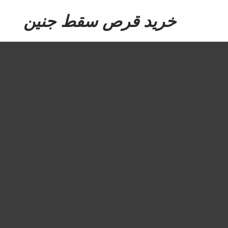
Ski
خرید قرص سقط جنین
t
th
conten