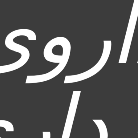
اروی
ردار