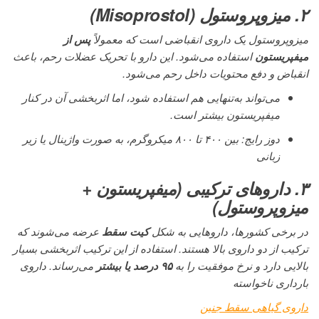
۲. میزوپروستول (Misoprostol)
میزوپروستول یک داروی انقباضی است که معمولاً
پس از
میفپریستون
استفاده می‌شود. این دارو با تحریک عضلات رحم، باعث
انقباض و دفع محتویات داخل رحم می‌شود.
می‌تواند به‌تنهایی هم استفاده شود، اما اثربخشی آن در کنار
میفپریستون بیشتر است.
دوز رایج: بین ۴۰۰ تا ۸۰۰ میکروگرم، به صورت واژینال یا زیر
زبانی
۳. داروهای ترکیبی (میفپریستون +
میزوپروستول)
در برخی کشورها، داروهایی به شکل
کیت سقط
عرضه می‌شوند که
ترکیب از دو داروی بالا هستند. استفاده از این ترکیب اثربخشی بسیار
بالایی دارد و نرخ موفقیت را به
۹۵ درصد یا بیشتر
می‌رساند. داروی
بارداری ناخواسته
داروی گیاهی سقط جنین