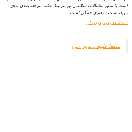
است با سایر مشکلات سلامتی نیز مرتبط باشد. مرحله بعدی برای
تایید، تست بارداری خانگی است.
سقط طبیعی بدون دارو
سقط طبیعی بدون دارو
تست بارداری با شکر
یک نکته بسیار محبوب تست بارداری قند است. ما دو نسخه متفاوت
از این را پیدا کردیم:
برای اولی، دو قاشق چایخوری شکر را با چهار قاشق غذاخوری
ادرار مخلوط کنید و حدود نیم ساعت صبر کنید . اگر حباب هایی در
بالای مایع ایجاد شود ، گفته می شود که نشان دهنده بارداری است .