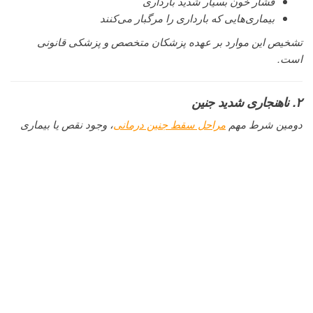
فشار خون بسیار شدید بارداری
بیماری‌هایی که بارداری را مرگبار می‌کنند
تشخیص این موارد بر عهده پزشکان متخصص و پزشکی قانونی
است.
۲. ناهنجاری شدید جنین
دومین شرط مهم
مراحل سقط جنین درمانی
، وجود نقص یا بیماری
شدید و غیرقابل درمان در جنین است. این نقص باید به گونه‌ای باشد
که:
جنین پس از تولد امکان حیات نداشته باشد؛ یا
ادامه بارداری موجب عسر و حرج شدید برای مادر شود.
نمونه‌هایی از ناهنجاری‌های مؤثر:
آنانسفالی
تالاسمی ماژور
برخی سندرم‌های ژنتیکی کشنده
ناهنجاری‌های شدید مغزی
نقایص غیرقابل درمان ارگان‌های حیاتی